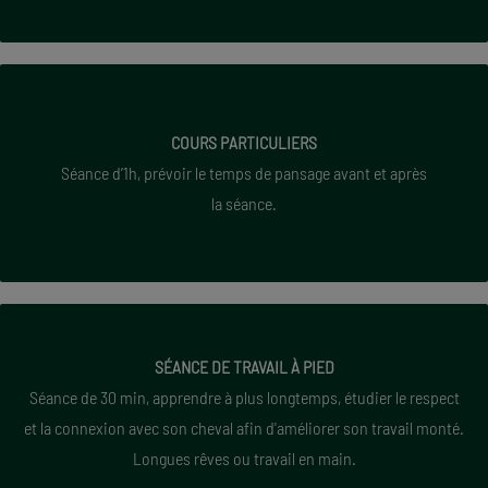
COURS PARTICULIERS
Cavalier sans cheval
8
0 €
(cheval
COURS PARTICULIERS
Séance d’1h, prévoir le temps de pansage avant et après
dressé des ecuries)
la séance.
Propriétaires ext. 60
€
Pensionnaires 40
€
SÉANCE DE TRAVAIL À PIED
COURS PARTICULIERS 40
€
Séance de 30 min, apprendre à plus longtemps, étudier le respect
et la connexion avec son cheval afin d'améliorer son travail monté.
SEANCE 30 MIN
Longues rêves ou travail en main.