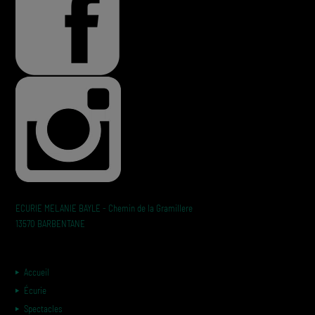
ECURIE MELANIE BAYLE - Chemin de la Gramillere
13570 BARBENTANE
Accueil
Écurie
Spectacles