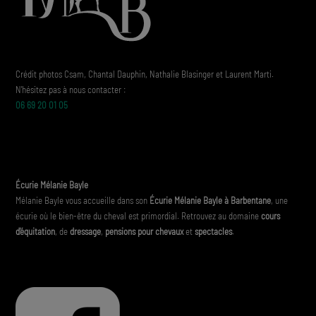
Crédit photos Csam, Chantal Dauphin, Nathalie Blasinger et Laurent Marti.
N'hésitez pas à nous contacter :
06 69 20 01 05
Écurie Mélanie Bayle
Mélanie Bayle vous accueille dans son
Écurie Mélanie Bayle
à Barbentane
, une
écurie où le bien-être du cheval est primordial. Retrouvez au domaine
cours
d'équitation
, de
dressage
,
pensions pour chevaux
et
spectacles
.