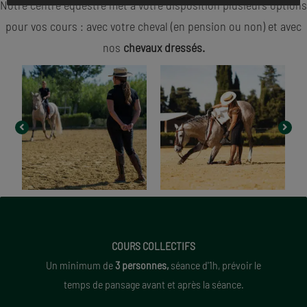
Notre centre équestre met à votre disposition plusieurs options
pour vos cours : avec votre cheval (en pension ou non) et avec
nos
chevaux dressés.
COURS COLLECTIF
Propriétaires ext.
35 €
COURS COLLECTIFS
Pensionnaires
25 €
Un minimum de
3 personnes,
séance d'1h, prévoir le
temps de pansage avant et après la séance.